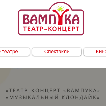
 театре
Спектакли
Кин