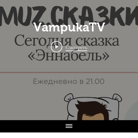
VampukaTV
Смотреть