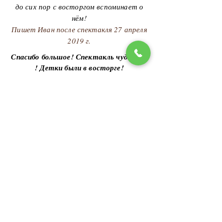
до сих пор с восторгом вспоминает о
нём!
Пишет Иван после спектакля 27 апреля
2019 г.
Спасибо большое! Спектакль чудесный
! Детки были в восторге!
Пишет Таня после спектакля 8 июля
2019 г.
Прекрасные персонажи, добрые шутки,
непередаваемая атмосфера детства,
праздника, путешествий, приключений,
сюрпризов. Детский смех и малыши,
непосредственно танцующие перед
сценой - это бесценно! А песни ещё
долго будут звучать в голове... Хочется
вернуться на спектакль «Робинзон»,
перечитать книгу и оказаться в
детстве)
Пишет Татьяна после спектакля 8 июля