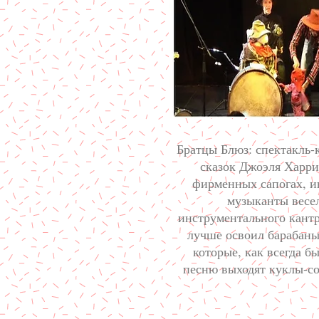
Братцы Блюз: спектакль-
сказок Джоэля Харрис
фирменных сапогах, ин
музыканты весел
инструментального кантр
лучше освоил барабаны
которые, как всегда 
песню выходят куклы-со