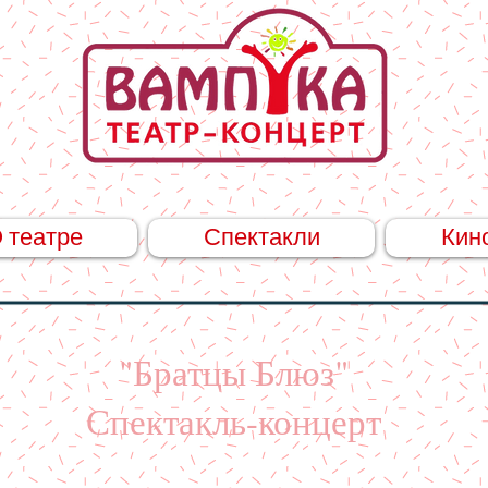
 театре
Спектакли
Кин
"Братцы Блюз"
Спектакль-концерт