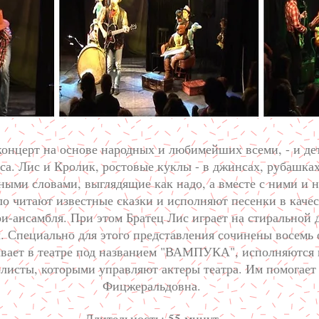
концерт на основе народных и любимейших всеми, - и де
а. Лис и Кролик, ростовые куклы - в джинсах, рубашках
ыми словами, выглядящие как надо, а вместе с ними и 
о читают известные сказки и исполняют песенки в качес
и-ансамбля. При этом Братец Лис играет на стиральной д
. Специально для этого представления сочинены восемь 
бывает в театре под названием "ВАМПУКА", исполняются
листы, которыми управляют актеры театра. Им помогает 
Фицжеральдовна.
Длительность: 55 минут