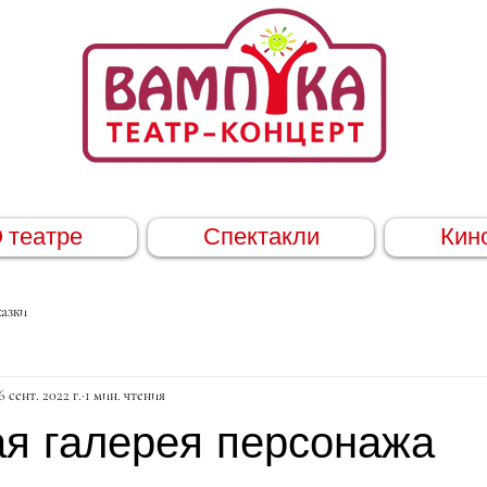
 театре
Спектакли
Кин
азки
6 сент. 2022 г.
1 мин. чтения
ая галерея персонажа