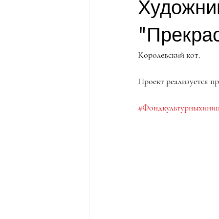
Художни
"Прекра
Королевский кот.
Проект реализуется п
#Фондкультурныхини