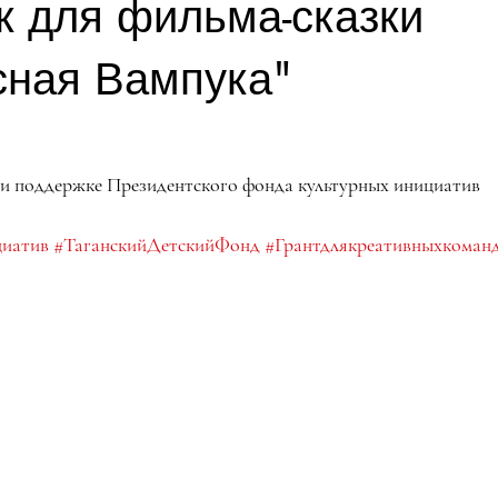
к для фильма-сказки
сная Вампука"
ри поддержке Президентского фонда культурных инициатив
циатив
#ТаганскийДетскийФонд
#Грантдлякреативныхкоман