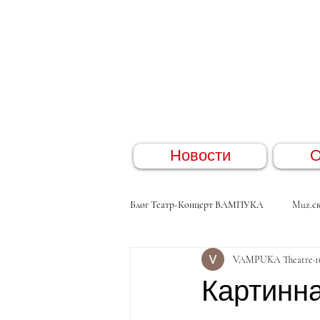
Новости
О
Блог Театр-Концерт ВАМПУКА
Muz.ск
VAMPUKA Theatre
1
Картинн