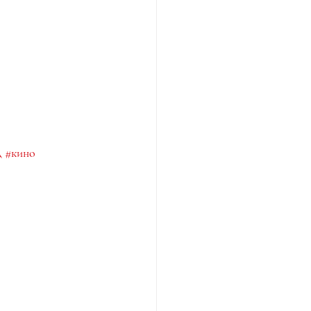
д
#кино