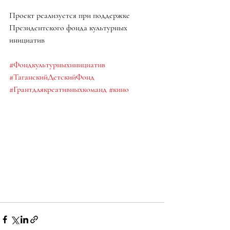
Проект реализуется при поддержке 
Президентского фонда культурных 
инициатив
#Фондкультурныхинициатив
#ТаганскийДетскийФонд
#Грантдлякреативныхкоманд
#кино