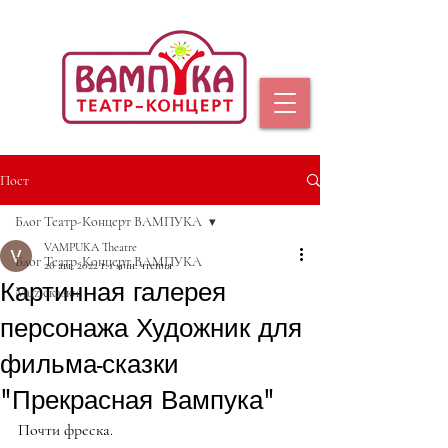
Пост
Блог Театр-Концерт ВАМПУКА
VAMPUKA Theatre
Блог Театр-Концерт ВАМПУКА
26 авг. 2022 г.
1 мин. чтения
Картинная галерея
Muz.сказки
персонажа Художник для
фильма-сказки
"Прекрасная Вампука"
Почти фреска.