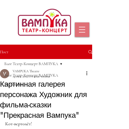
Пост
Блог Театр-Концерт ВАМПУКА
VAMPUKA Theatre
Блог Театр-Концерт ВАМПУКА
14 окт. 2022 г.
1 мин. чтения
Картинная галерея
Muz.сказки
персонажа Художник для
фильма-сказки
"Прекрасная Вампука"
Кот-вертолёт!