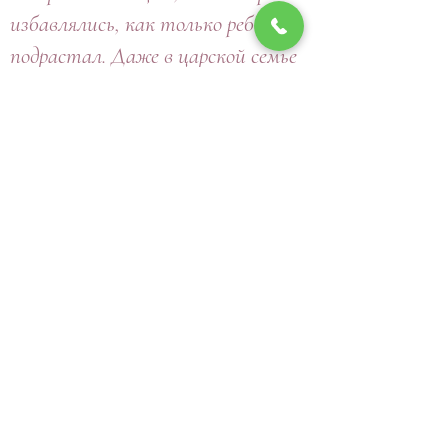
избавлялись, как только ребёнок
подрастал. Даже в царской семье
предметы для детских игр
передавались из поколения в
поколение. Сохранилась
фотография Николая II во
младенчестве, где он запечатлён с
детской погремушкой Александра
I, а сыну Николая, цесаревичу
Алексею, досталась в наследство
деревянная лошадка императора
Павла.