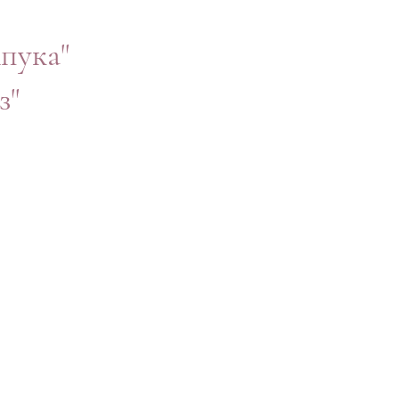
пука"
з"