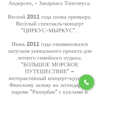
Андерсен, - Закариаса Топелиуса.
Весной 2011 года снова премьера.
Весёлый спектакль-концерт
"ЦИРКУС-МЫРКУС"
.
Июнь 2011 года ознаменовался
запуском уникального проекта для
летнего семейного отдыха.
"БОЛЬШОЕ МОРСКОЕ
ПУТЕШЕСТВИЕ" –
интерактивный концерт-круиз по
Финскому заливу на легендарном
пароме "Рипербан" с куклами и
живой музыкой.
Что и кого вы увидите на сцене
всегда?
В каждом спектакле – концерте на
сцене вы увидите кукол,