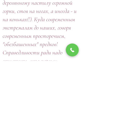
деревянному настилу огромной
горки, стоя на ногах, а иногда - и
на коньках(!). Куда современным
экстремалам до наших, говоря
современным просторечием,
"обезбашенных" предков!
Справедливости ради надо
отметить, что первым
царствующим экстремалом на
Руси был Пётр I. Высокие горки
стали строиться уже при нём, и
по некоторым из них можно было
проехать от Адмиралтейской
площади до Дворцовой. Ну, чем не