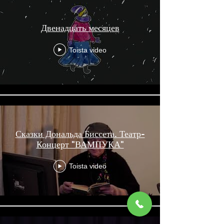
Двенадцать месяцев
Toista video
Сказки Дональда Биссета. Театр-
Концерт "ВАМПУКА"
Toista video