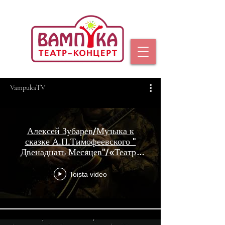
VampukaTV
Алексей Зубарев/Музыка к
сказке А.П.Тимофеевского "
Двенадцать Месяцев"/«Театр-
Концерт «ВАМПУКА»
Toista video