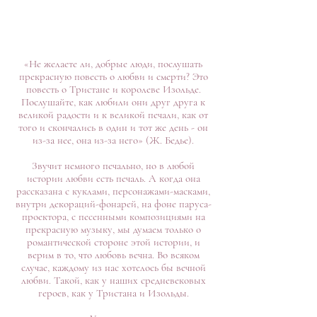
«Не желаете ли, добрые люди, послушать
прекрасную повесть о любви и смерти? Это
повесть о Тристане и королеве Изольде.
Послушайте, как любили они друг друга к
великой радости и к великой печали, как от
того и скончались в один и тот же день - он
из-за нее, она из-за него» (Ж. Бедье).
Звучит немного печально, но в любой
истории любви есть печаль. А когда она
рассказана с куклами, персонажами-масками,
внутри декораций-фонарей, на фоне паруса-
проектора, с песенными композициями на
прекрасную музыку, мы думаем только о
романтической стороне этой истории, и
верим в то, что любовь вечна. Во всяком
случае, каждому из нас хотелось бы вечной
любви. Такой, как у наших средневековых
героев, как у Тристана и Изольды.