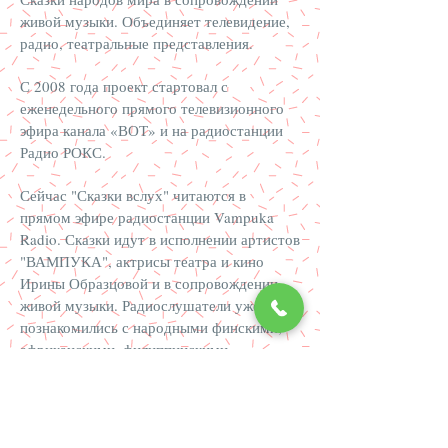
живой музыки. Объединяет телевидение,
радио, театральные представления.
С 2008 года проект стартовал с
еженедельного прямого телевизионного
эфира канала «ВОТ» и на радиостанции
Радио РОКС.
Сейчас "Сказки вслух" читаются в
прямом эфире радиостанции
Vampuka
Radio
. Сказки идут в исполнении артистов
"ВАМПУКА", актрисы театра и кино
Ирины Образцовой и в сопровождении
живой музыки. Радиослушатели уже
познакомились с народными финскими,
африканскими, филиппинскими,
американскими, испанскими, авторскими
сказками Шарля Перро, Братьев Гримм,
Андерсена, Туве Янссон, сказками Джоэля
Харриса, а также сказками многих других