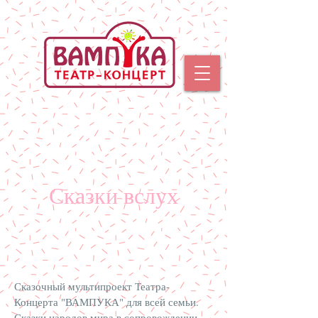
Сказки вслух
Сказочный мультипроект Театра-
Концерта "ВАМПУКА" для всей семьи.
Сказки народов мира в сопровождении