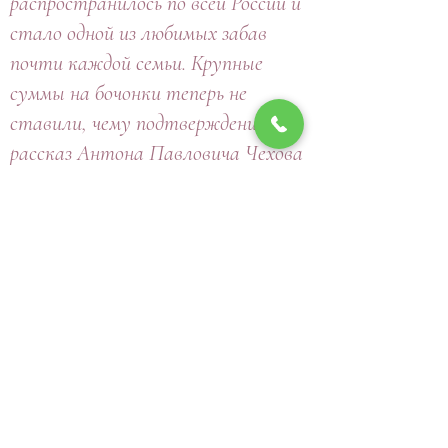
распространилось по всей России и
стало одной из любимых забав
почти каждой семьи. Крупные
суммы на бочонки теперь не
ставили, чему подтверждением
рассказ Антона Павловича Чехова
"Детвора". По сюжету дети
играют в русское лото по копеечке,
а один гимназист вдруг хочет
ставить по рублю. За такое
коммерческое предложение он
лишается другими детьми права
игры.
ЛОТО
Читает Женя Глюкк
-01:52