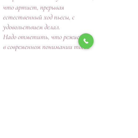
что артист, прерывая
естественный ход пьесы, с
удовольствием делал.
Надо отметить, что режиссуры
в современном понимании тогда
не существовало, и каждый актёр
был сам себе режиссёр. Это
приводило к тому, что спектакли
никогда не игрались одинаково.
Одинаковыми не были и
театры: государственные,
частные, домашние - они все
имели свой облик и стиль. И
театральная жизнь в то время