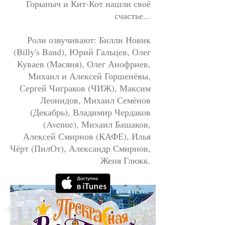
Горыныч и Кит-Кот нашли своё
счастье...
Роли озвучивают: Билли Новик
(Billy's Band), Юрий Гальцев, Олег
Куваев (Масяня), Олег Анофриев,
Михаил и Алексей Горшенёвы,
Сергей Чиграков (ЧИЖ), Максим
Леонидов, Михаил Семёнов
(Декабрь), Владимир Чердаков
(Avenue), Михаил Башаков,
Алексей Смирнов (КАФЕ), Илья
Чёрт (ПилОт), Александр Смирнов,
Женя Глюкк.
"Прекрасная Вампука" купить >