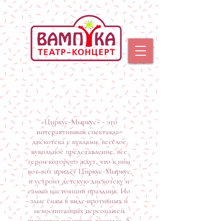
«Циркус-Мыркус» - это
интерактивный спектакль-
дискотека с куклами, весёлое
кукольное представление, все
герои которого ждут, что к ним
вот-вот придёт Циркус-Мыркус
и устроит детскую дискотеку и
самый настоящий праздник. Но
злые силы в виде противных и
невоспитанных персонажей
пытаются помешать веселью. А