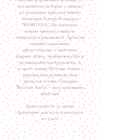
чем кончится история – зависит
от маленьких зрителей нового
спектакля Театра-Концерта
"ВАМПУКА". На спектакле
можно прыгать, скакать,
танцевать и радоваться. Артисты
покажут маленькое
представление с помощью
ширмы, кукол, звукорежиссёра и
музыкальных инструментов, и
устроят танцы. Весёлые танцы с
куклами под руководством
артистов театра. Подарки
"Весёлая Затея" – всем маленьким
зрителям!
Длительность: 55 минут
Аудитория: для всей семьи (дети
от 3 лет)