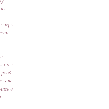
ду
ось
й игры
стать
 и
ло и с
Первой
о, она
лась в
у