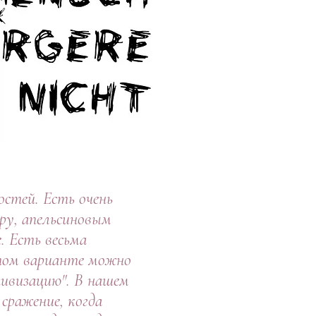
остей. Есть очень
еру, апельсиновым
. Есть весьма
 этом варианте можно
ивизацию". В нашем
 сражение, когда