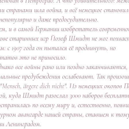
менован в Петроград. А что удивительного: меж
и странами шла война, и всё немецкое становил
 непопулярно и даже предосудительно.
ем, и в самой Германии изобретатель современно
нове старинных игр Йозеф Шмидт не мог похва
м: с 1907 года он пытался её продвинуть, но
ьтатов это не приносило.
о все войны рано или поздно заканчиваются,
нальные предубеждения ослабевают. Так произош
"Mensch, ärgere dich nicht". Из немецких окопов 
ой, куда Шмидт разослал 3000 наборов бесплатн
остранилась по всему миру и, естественно, появи
урном авангарде нашей страны, ставшем к том
ни Ленинградом.