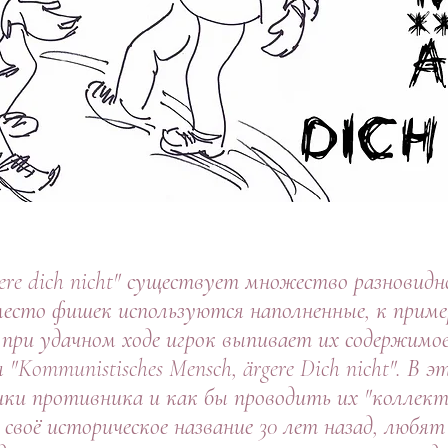
gere dich nicht" существует множество разновидн
 вместо фишек используются наполненные, к прим
 при удачном ходе игрок выпивает их содержимое
"Kommunistisches Mensch, ärgere Dich nicht". В
и противника и как бы проводить их "коллект
 своё историческое название 30 лет назад, любят