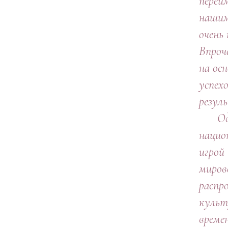
переи
нашим
очень
Впроч
на ос
успехо
резул
Однак
нацио
игрой 
миров
распр
культ
време