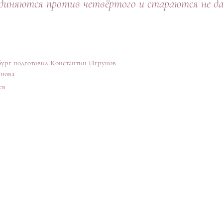
единяются против четвёртого и стараются не д
ург подготовил Константин Игрунов
анова
ев
Автономная некоммерческая организация поддержки
и развития культуры и искусства "Театр-Концерт
"ВАМПУКА"