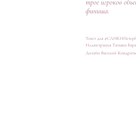
трое игроков объ
финиша.
Текст для #САНКИПетерб
Иллюстрация Татьяна Бар
Дизайн Василий Кондрать
Адрес:
Россия 191040
Санкт-Петербург
Ул.Пушкинская, 10,
лит."Б"