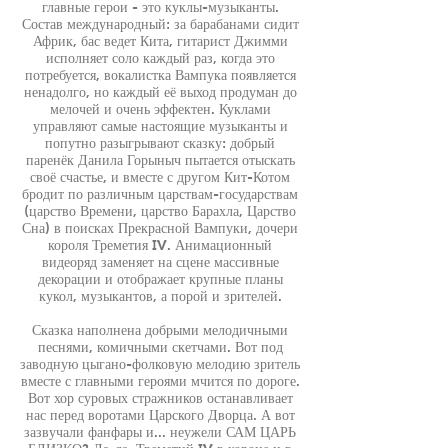
главные герои - это куклы-музыканты.
Состав международный: за барабанами сидит
Африк, бас ведет Кита, гитарист Джимми
исполняет соло каждый раз, когда это
потребуется, вокалистка Вампука появляется
ненадолго, но каждый её выход продуман до
мелочей и очень эффектен. Куклами
управляют самые настоящие музыканты и
попутно разыгрывают сказку: добрый
паренёк Данила Горыныч пытается отыскать
своё счастье, и вместе с другом Кит-Котом
бродит по различным царствам-государствам
(царство Времени, царство Барахла, Царство
Сна) в поисках Прекрасной Вампуки, дочери
короля Треметия IV. Анимационный
видеоряд заменяет на сцене массивные
декорации и отображает крупные планы
кукол, музыкантов, а порой и зрителей.
Сказка наполнена добрыми мелодичными
песнями, комичными скетчами. Вот под
заводную цыгано-фолковую мелодию зритель
вместе с главными героями мчится по дороге.
Вот хор суровых стражников останавливает
нас перед воротами Царского Дворца. А вот
зазвучали фанфары и... неужели САМ ЦАРЬ