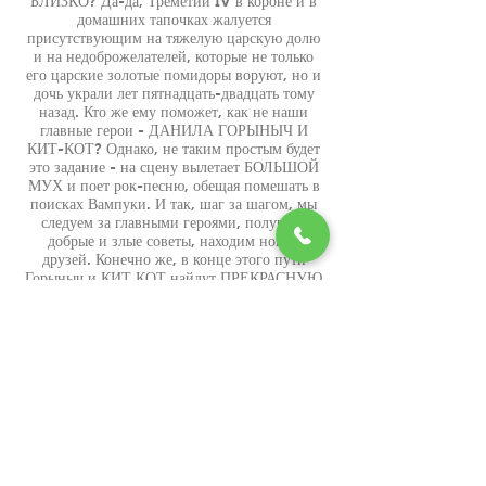
БЛИЗКО? Да-да, Треметий IV в короне и в
домашних тапочках жалуется
присутствующим на тяжелую царскую долю
и на недоброжелателей, которые не только
его царские золотые помидоры воруют, но и
дочь украли лет пятнадцать-двадцать тому
назад. Кто же ему поможет, как не наши
главные герои - ДАНИЛА ГОРЫНЫЧ И
КИТ-КОТ? Однако, не таким простым будет
это задание - на сцену вылетает БОЛЬШОЙ
МУХ и поет рок-песню, обещая помешать в
поисках Вампуки. И так, шаг за шагом, мы
следуем за главными героями, получаем
добрые и злые советы, находим новых
друзей. Конечно же, в конце этого пути
Горыныч и КИТ КОТ найдут ПРЕКРАСНУЮ
ВАМПУКУ, причем, каждый получит
награду - кому-то достанется любовь, а кому-
то и четверть-царства!
Декорация: концертная сцена
Куклы: Вампука, Африк, Джимми, Джон
Леннон, Кита, Бибабо
Маски: Большой Мух, Кит-Кот, Филин
Филимон, Господин Барахло