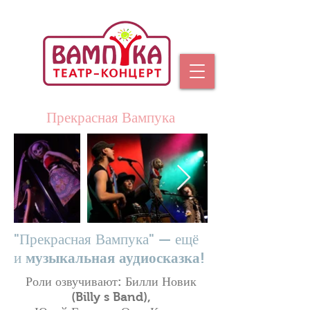
Прекрасная Вампука
"Прекрасная Вампука" — ещё
и
музыкальная аудиосказка
!
Роли озвучивают: Билли Новик
(Billy s Band),